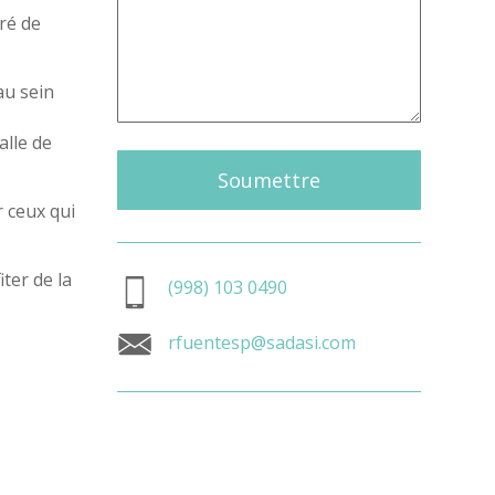
ré de
au sein
lle de
Soumettre
r ceux qui
ter de la
(998) 103 0490
rfuentesp@sadasi.com