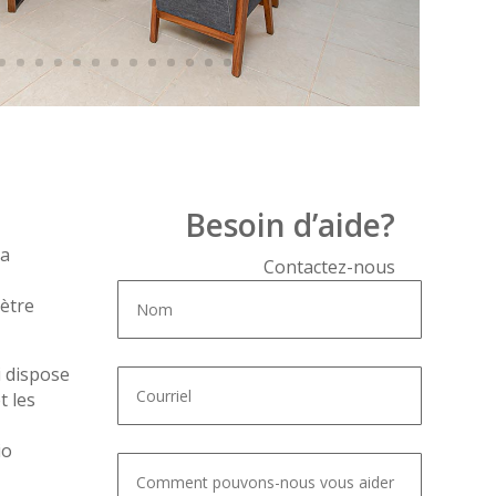
Besoin d’aide?
la
Contactez-nous
mètre
i dispose
t les
io