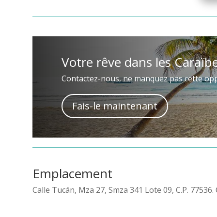
Votre rêve dans les Caraïb
Contactez-nous, ne manquez pas cette opp
Fais-le maintenant
Emplacement
Calle Tucán, Mza 27, Smza 341 Lote 09, C.P. 77536