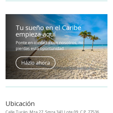
Tu sueño en el Caribe
empieza aquí
Ponte en contacto con nosotros, no
pierdas esta oportunidad.
Házlo ahora
Ubicación
Calle Tucán, Mza 27, Smza 341 Lote 09, C.P. 77536.